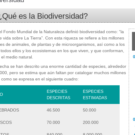
¿Qué es la Biodiversidad?
l Fondo Mundial de la Naturaleza definió biodiversidad como: “la
e vida sobre La Tierra”. Con esta riqueza se refiere a los millones
es de animales, de plantas y de microorganismos, así como a los
todos ellos y los ecosistemas en los que viven, y que conforman,
0
, el medio natural.
fecha se han descrito una enorme cantidad de especies, alrededor
000, pero se estima que aún faltan por catalogar muchos millones
y como se expresa en el siguiente cuadro:
ESPECIES
ESPECIES
O
DESCRITAS
ESTIMADAS
EBRADOS
46.500
50.000
SCOS
70.000
200.000
CTOS
840.000
8.000.000