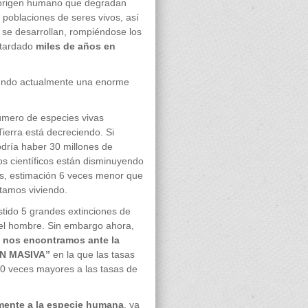
e origen humano que degradan
oblaciones de seres vivos, así
 se desarrollan, rompiéndose los
 tardado
miles de años en
iendo actualmente una enorme
úmero de especies vivas
Tierra está decreciendo. Si
dría haber 30 millones de
los científicos están disminuyendo
es, estimación 6 veces menor que
stamos viviendo.
istido 5 grandes extinciones de
 del hombre. Sin embargo ahora,
, nos encontramos ante la
N MASIVA”
en la que las tasas
00 veces mayores a las tasas de
mente a la especie humana
, ya