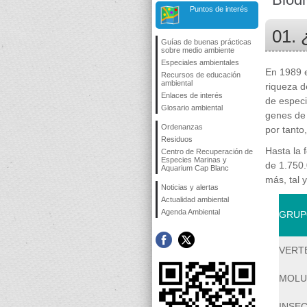
Puntos de interés
01. 
Guías de buenas prácticas
sobre medio ambiente
Especiales ambientales
En 1989 e
Recursos de educación
ambiental
riqueza d
Enlaces de interés
de especi
Glosario ambiental
genes de 
Ordenanzas
por tanto
Residuos
Hasta la 
Centro de Recuperación de
Especies Marinas y
de 1.750.
Aquarium Cap Blanc
más, tal 
Noticias y alertas
Actualidad ambiental
Agenda Ambiental
GRUP
VERT
MOLU
INSE