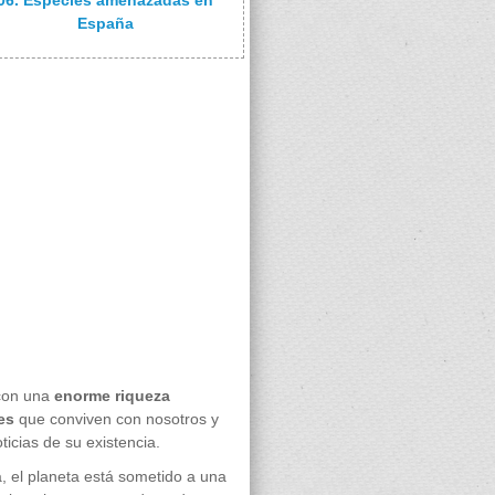
06. Especies amenazadas en
España
con una
enorme riqueza
es
que conviven con nosotros y
ticias de su existencia.
, el planeta está sometido a una