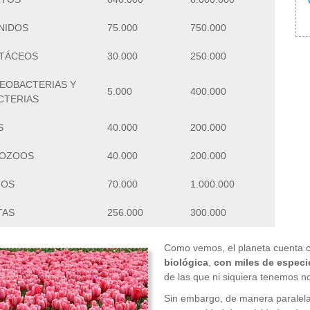
NIDOS
75.000
750.000
TÁCEOS
30.000
250.000
EOBACTERIAS Y
5.000
400.000
CTERIAS
S
40.000
200.000
OZOOS
40.000
200.000
GOS
70.000
1.000.000
TAS
256.000
300.000
Como vemos, el planeta cuenta 
biológica
,
con miles de especi
de las que ni siquiera tenemos no
Sin embargo, de manera paralela