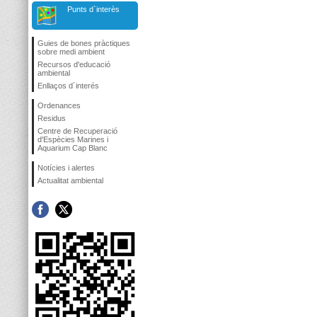
Punts d`interès
Guies de bones pràctiques
sobre medi ambient
Recursos d'educació
ambiental
Enllaços d´interés
Ordenances
Residus
Centre de Recuperació
d'Espècies Marines i
Aquarium Cap Blanc
Notícies i alertes
Actualitat ambiental