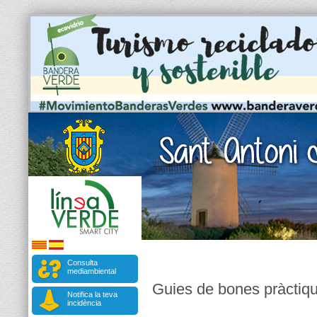
Consulta
mediambiental
Guies de bones pràctiq
Notifica la teva
incidència