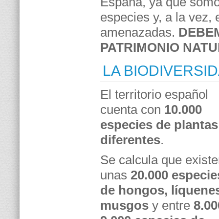
España, ya que somo
especies y, a la vez,
amenazadas.
DEBE
PATRIMONIO NAT
LA BIODIVERSI
El territorio español
cuenta con
10.000
especies de plantas
diferentes
.
Se calcula que exist
unas
20.000 especie
de hongos, líquene
musgos
y entre
8.00