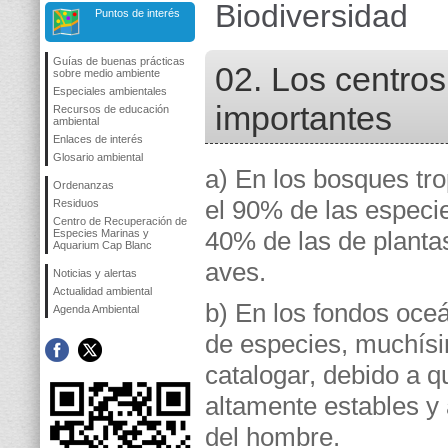
Biodiversidad
Puntos de interés
Guías de buenas prácticas
02. Los centro
sobre medio ambiente
Especiales ambientales
importantes
Recursos de educación
ambiental
Enlaces de interés
Glosario ambiental
a) En los bosques tro
Ordenanzas
el 90% de las especie
Residuos
Centro de Recuperación de
40% de las de planta
Especies Marinas y
Aquarium Cap Blanc
aves.
Noticias y alertas
Actualidad ambiental
b) En los fondos oceá
Agenda Ambiental
de especies, muchísi
catalogar, debido a 
altamente estables y
del hombre.