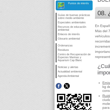
Puntos de interés
08. 
Guías de buenas prácticas
sobre medio ambiente
Especiales ambientales
En España
Recursos de educación
ambiental
Más del 7
Enlaces de interés
vehículos
Glosario ambiental
recorrida
Ordenanzas
increment
Residuos
importanc
Centro de Recuperación de
represent
Especies Marinas y
Aquarium Cap Blanc
¿Cuá
Noticias y alertas
impor
Actualidad ambiental
Agenda Ambiental
Emis
kg d
cons
Ruid
ciud
mole
para