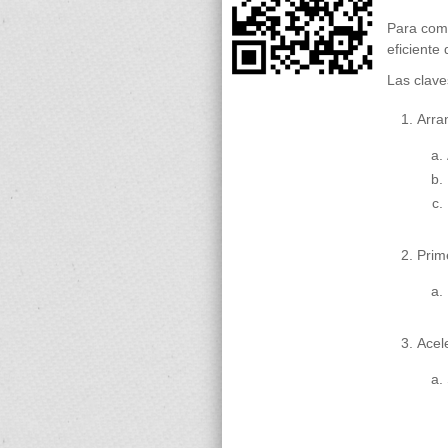
Para comb
eficiente
Las clave
Arra
Prim
Acel