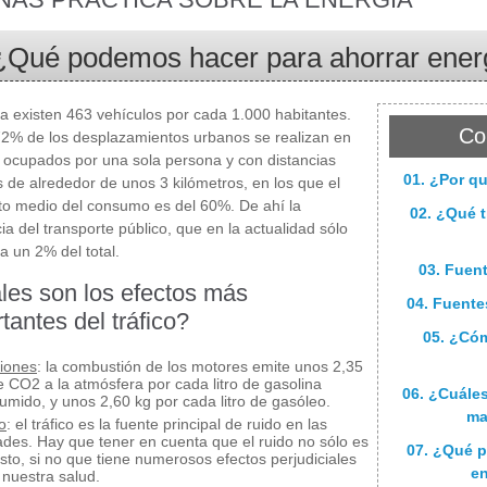
¿Qué podemos hacer para ahorrar energ
 existen 463 vehículos por cada 1.000 habitantes.
Co
2% de los desplazamientos urbanos se realizan en
 ocupados por una sola persona y con distancias
01. ¿Por qu
s de alrededor de unos 3 kilómetros, en los que el
o medio del consumo es del 60%. De ahí la
02. ¿Qué t
ia del transporte público, que en la actualidad sólo
a un 2% del total.
03. Fuen
les son los efectos más
04. Fuente
tantes del tráfico?
05. ¿Cóm
iones
: la combustión de los motores emite unos 2,35
e CO2 a la atmósfera por cada litro de gasolina
06. ¿Cuále
umido, y unos 2,60 kg por cada litro de gasóleo.
ma
o
: el tráfico es la fuente principal de ruido en las
ades. Hay que tener en cuenta que el ruido no sólo es
07. ¿Qué p
sto, si no que tiene numerosos efectos perjudiciales
en
 nuestra salud.