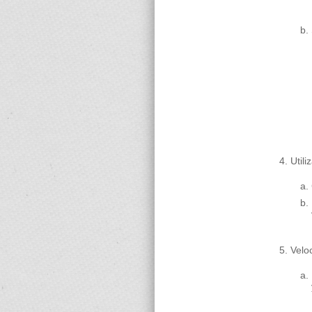
Util
Velo