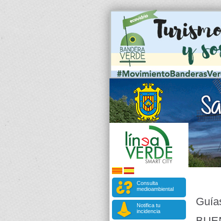
Consulta
medioambiental
Guía
Notifica tu
incidencia
BUE