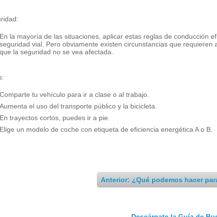
ridad:
En la mayoría de las situaciones, aplicar estas reglas de conducción ef
seguridad vial. Pero obviamente existen circunstancias que requieren a
que la seguridad no se vea afectada.
s:
Comparte tu vehículo para ir a clase o al trabajo.
Aumenta el uso del transporte público y la bicicleta.
En trayectos cortos, puedes ir a pie.
Elige un modelo de coche con etiqueta de eficiencia energética A o B.
Anterior: ¿Qué podemos hacer para
Descárgate la Guía de Bue