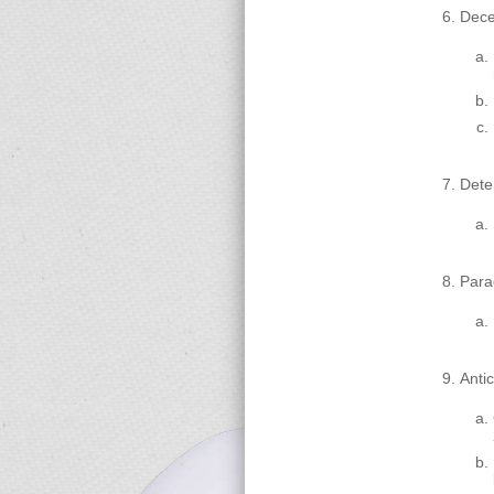
Dece
Dete
Para
Antic