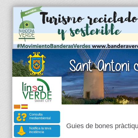
Consulta
mediambiental
Guies de bones pràctiq
Notifica la teva
incidència