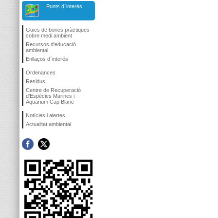
Punts d`interès
Guies de bones pràctiques
sobre medi ambient
Recursos d'educació
ambiental
Enllaços d´interés
Ordenances
Residus
Centre de Recuperació
d'Espècies Marines i
Aquarium Cap Blanc
Notícies i alertes
Actualitat ambiental