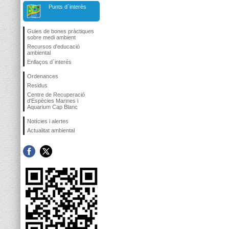
Punts d`interès
Guies de bones pràctiques
sobre medi ambient
Recursos d'educació
ambiental
Enllaços d´interés
Ordenances
Residus
Centre de Recuperació
d'Espècies Marines i
Aquarium Cap Blanc
Notícies i alertes
Actualitat ambiental