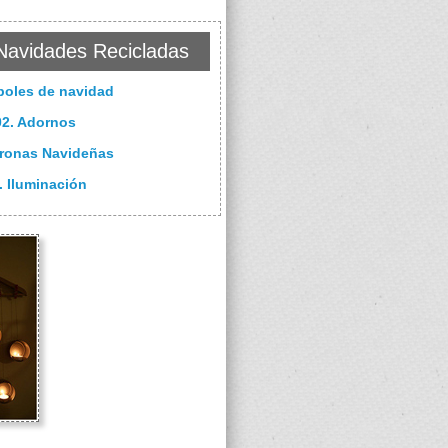
Navidades Recicladas
boles de navidad
02. Adornos
oronas Navideñas
. Iluminación