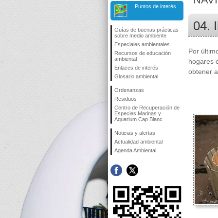
Puntos de interés
04. 
Guías de buenas prácticas
sobre medio ambiente
Especiales ambientales
Por últim
Recursos de educación
ambiental
hogares 
Enlaces de interés
obtener a
Glosario ambiental
Ordenanzas
Residuos
Centro de Recuperación de
Especies Marinas y
Aquarium Cap Blanc
Noticias y alertas
Actualidad ambiental
Agenda Ambiental