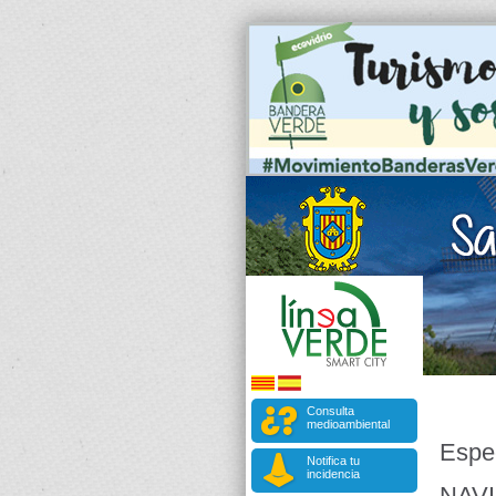
Consulta
medioambiental
Espe
Notifica tu
incidencia
NAV