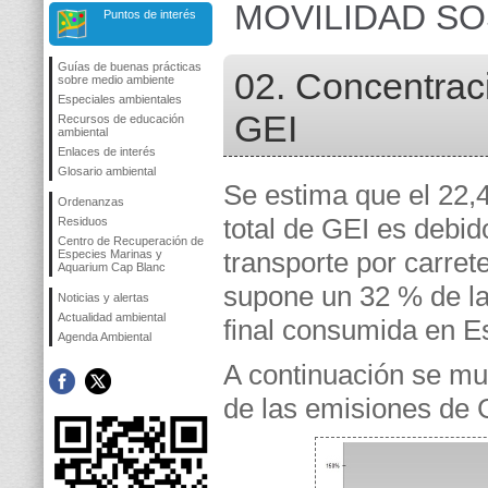
MOVILIDAD SO
Puntos de interés
Guías de buenas prácticas
02. Concentrac
sobre medio ambiente
Especiales ambientales
GEI
Recursos de educación
ambiental
Enlaces de interés
Glosario ambiental
Se estima que el 22,
Ordenanzas
total de GEI es debid
Residuos
Centro de Recuperación de
transporte por carrete
Especies Marinas y
Aquarium Cap Blanc
supone un 32 % de la
Noticias y alertas
Actualidad ambiental
final consumida en E
Agenda Ambiental
A continuación se mue
de las emisiones de 