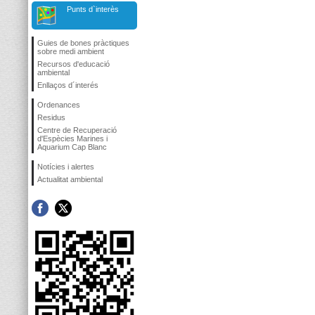
Punts d`interès
Guies de bones pràctiques
sobre medi ambient
Recursos d'educació
ambiental
Enllaços d´interés
Ordenances
Residus
Centre de Recuperació
d'Espècies Marines i
Aquarium Cap Blanc
Notícies i alertes
Actualitat ambiental