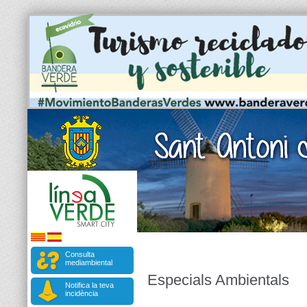
Consulta
mediambiental
Especials Ambientals
Notifica la teva
incidència