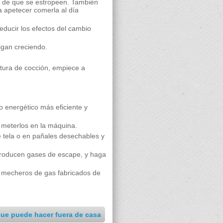
es de que se estropeen. También
a apetecer comerla al día
reducir los efectos del cambio
sigan creciendo.
tura de cocción, empiece a
 energético más eficiente y
de meterlos en la máquina.
e tela o en pañales desechables y
 producen gases de escape, y haga
los mecheros de gas fabricados de
que puede hacer fuera de casa