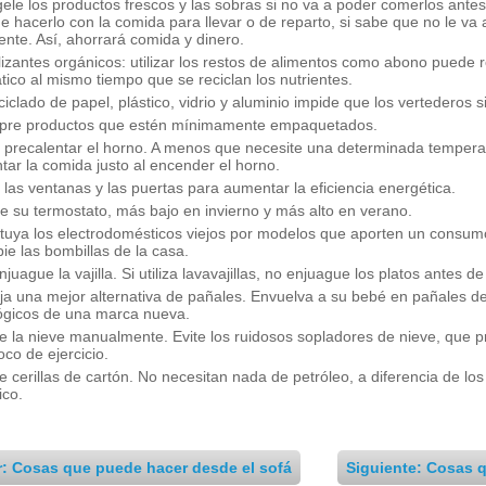
ele los productos frescos y las sobras si no va a poder comerlos ant
e hacerlo con la comida para llevar o de reparto, si sabe que no le va 
iente. Así, ahorrará comida y dinero.
ilizantes orgánicos: utilizar los restos de alimentos como abono puede 
ático al mismo tiempo que se reciclan los nutrientes.
ciclado de papel, plástico, vidrio y aluminio impide que los vertederos 
re productos que estén mínimamente empaquetados.
e precalentar el horno. A menos que necesite una determinada tempera
ntar la comida justo al encender el horno.
e las ventanas y las puertas para aumentar la eficiencia energética.
te su termostato, más bajo en invierno y más alto en verano.
ituya los electrodomésticos viejos por modelos que aporten un consumo
ie las bombillas de la casa.
juague la vajilla. Si utiliza lavavajillas, no enjuague los platos antes 
ja una mejor alternativa de pañales. Envuelva a su bebé en pañales d
ógicos de una marca nueva.
re la nieve manualmente. Evite los ruidosos sopladores de nieve, que
oco de ejercicio.
ice cerillas de cartón. No necesitan nada de petróleo, a diferencia de 
ico.
r: Cosas que puede hacer desde el sofá
Siguiente: Cosas 