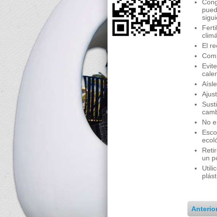
Cong
pued
sigu
Fert
clim
El re
Comp
Evit
cale
Aísl
Ajus
Sust
camb
No en
Esco
ecol
Reti
un p
Util
plást
Anterio