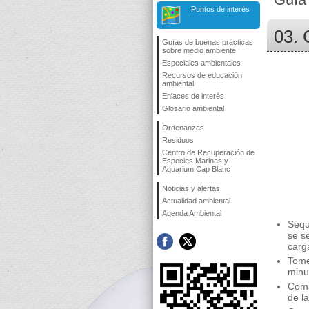
Puntos de interés
03. 
Guías de buenas prácticas
sobre medio ambiente
Especiales ambientales
Recursos de educación
ambiental
Enlaces de interés
Glosario ambiental
Ordenanzas
Residuos
Centro de Recuperación de
Especies Marinas y
Aquarium Cap Blanc
Noticias y alertas
Actualidad ambiental
Agenda Ambiental
Sequ
se s
carg
Tome
minu
Coma
de la