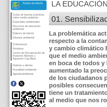
LA EDUCACIÓN
Puntos de interés
Guías de buenas prácticas
01. Sensibiliza
sobre medio ambiente
Especiales ambientales
Recursos de educación
ambiental
La problemática act
Enlaces de interés
Glosario ambiental
respecto a la conta
Ordenanzas
y cambio climático
Residuos
Centro de Recuperación de
que el medio ambie
Especies Marinas y
Aquarium Cap Blanc
en boca de todos y
Noticias y alertas
aumentado la preo
Actualidad ambiental
Agenda Ambiental
de los ciudadanos p
posibles consecuen
tiene un tratamient
al medio que nos ro