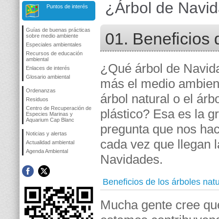
¿Árbol de Navid
Puntos de interés
Guías de buenas prácticas
01. Beneficios 
sobre medio ambiente
Especiales ambientales
Recursos de educación
ambiental
¿Qué árbol de Navid
Enlaces de interés
Glosario ambiental
más el medio ambient
Ordenanzas
árbol natural o el árb
Residuos
Centro de Recuperación de
plástico? Esa es la g
Especies Marinas y
Aquarium Cap Blanc
pregunta que nos h
Noticias y alertas
cada vez que llegan l
Actualidad ambiental
Agenda Ambiental
Navidades.
Beneficios de los árboles nat
Mucha gente cree que