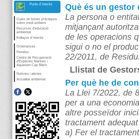
Punts d`interès
Què és un gestor 
La persona o entitat
Guies de bones pràctiques
sobre medi ambient
mitjançant autoritz
Recursos d'educació
ambiental
de les operacions q
Enllaços d´interés
sigui o no el produ
Ordenances
Residus
22/2011, de Residu
Centre de Recuperació
d'Espècies Marines i
Aquarium Cap Blanc
Llistat de Gesto
Notícies i alertes
Actualitat ambiental
Per què he de con
La Llei 7/2022, de 8
per a una economia 
altre posseïdor inici
tractament adequat 
a) Fer el tractament