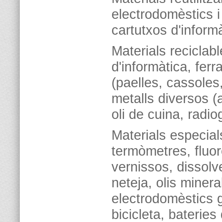
electrodomèstics i 
cartutxos d'informà
Materials reciclabl
d'informàtica, fer
(paelles, cassoles
metalls diversos (a
oli de cuina, radio
Materials especials
termòmetres, fluor
vernissos, dissol
neteja, olis minera
electrodomèstics 
bicicleta, baterie