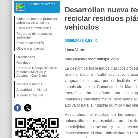
Puntos de interés
Desarrollan nueva te
reciclar residuos plá
Guías de buenas prácticas
sobre medio ambiente
vehículos
Especiales ambientales
Recursos de educación
ambiental
08/06/2026 8:58:41
Enlaces de interés
Glosario ambiental
Línea Verde
Ordenanzas
info@lineaverdemunicipal.com
Residuos
Centro de Recuperación de
La gestión de los residuos plásticos proce
Especies Marinas y
uso ha dado un salto cualitativo graci
Aquarium Cap Blanc
vanguardia liderada por el Instituto IM
Noticias y alertas
impulsado por la Comunidad de Madrid p
Actualidad ambiental
energética, ha diseñado una tecnolog
Agenda Ambiental
materiales tradicionalmente destinados a
alto valor para la industria química y las refi
Hasta ahora, el reciclaje de los compon
automovilístico representaba un desaf
complejidad estructural y la presenc
especialmente el cloro, dificultaban su re