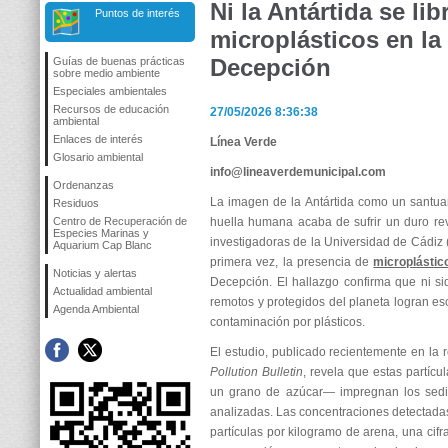
Ni la Antártida se lib
Puntos de interés
microplásticos en la 
Decepción
Guías de buenas prácticas
sobre medio ambiente
Especiales ambientales
Recursos de educación
27/05/2026 8:36:38
ambiental
Enlaces de interés
Línea Verde
Glosario ambiental
info@lineaverdemunicipal.com
Ordenanzas
La imagen de la Antártida como un santua
Residuos
Centro de Recuperación de
huella humana acaba de sufrir un duro rev
Especies Marinas y
investigadoras de la Universidad de Cádi
Aquarium Cap Blanc
primera vez, la presencia de
microplástic
Noticias y alertas
Decepción. El hallazgo confirma que ni s
Actualidad ambiental
remotos y protegidos del planeta logran esc
Agenda Ambiental
contaminación por plásticos.
El estudio, publicado recientemente en la 
Pollution Bulletin
, revela que estas partí
un grano de azúcar— impregnan los sedi
analizadas. Las concentraciones detectadas 
partículas por kilogramo de arena, una ci