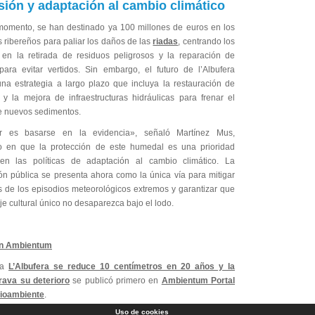
sión y adaptación al cambio climático
momento, se han destinado ya 100 millones de euros en los
 ribereños para paliar los daños de las
riadas
, centrando los
 en la retirada de residuos peligrosos y la reparación de
para evitar vertidos. Sin embargo, el futuro de l’Albufera
una estrategia a largo plazo que incluya la restauración de
 y la mejora de infraestructuras hidráulicas para frenar el
de nuevos sedimentos.
r es basarse en la evidencia», señaló Martínez Mus,
do en que la protección de este humedal es una prioridad
en las políticas de adaptación al cambio climático. La
ión pública se presenta ahora como la única vía para mitigar
os de los episodios meteorológicos extremos y garantizar que
je cultural único no desaparezca bajo el lodo.
n Ambientum
da
L’Albufera se reduce 10 centímetros en 20 años y la
ava su deterioro
se publicó primero en
Ambientum Portal
dioambiente
.
Uso de cookies