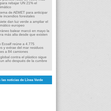
s para rebajar UN 21% el
limático
tema de AEMET para anticipar
de incendios forestales
siete dan luz verde a ampliar el
limático europeo
rráneo balear marcó en mayo la
ra más alta desde que existen
 Ecoalf reúne a 4.775
s y extrae del mar residuos
tes a 84 camiones
 global contra el plástico sigue
 un año después de la cumbre
 las noticias de Línea Verde