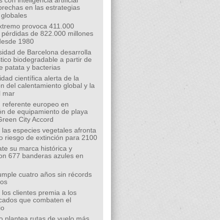
 con inteligencia artificial
 brechas en las estrategias
 globales
extremo provoca 411.000
 pérdidas de 822.000 millones
desde 1980
sidad de Barcelona desarrolla
tico biodegradable a partir de
e patata y bacterias
ad científica alerta de la
n del calentamiento global y la
l mar
 referente europeo en
ión de equipamiento de playa
Green City Accord
 las especies vegetales afronta
o riesgo de extinción para 2100
te su marca histórica y
on 677 banderas azules en
mple cuatro años sin récords
íos
los clientes premia a los
cados que combaten el
io
o plantea rutas de vuelo más