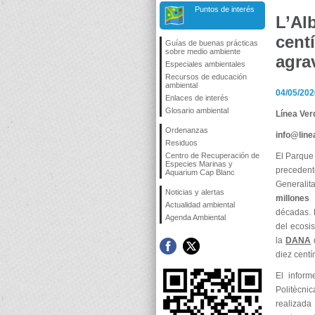
Puntos de interés
L’Al
cent
Guías de buenas prácticas
sobre medio ambiente
agra
Especiales ambientales
Recursos de educación
ambiental
04/05/202
Enlaces de interés
Glosario ambiental
Línea Ver
Ordenanzas
info@lin
Residuos
Centro de Recuperación de
El Parque 
Especies Marinas y
precedent
Aquarium Cap Blanc
Generalit
Noticias y alertas
millones
Actualidad ambiental
décadas. 
Agenda Ambiental
del ecosi
la
DANA
diez centí
El inform
Politècni
realizada