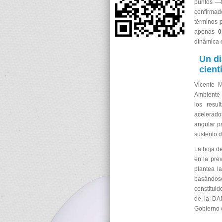
puntos —f
confirma
términos 
apenas
0
dinámica 
Un di
cient
Vicente M
Ambiente e
los resu
acelerado
angular pa
sustento d
La hoja de
en la pre
plantea l
basándose
constituid
de la DAN
Gobierno c