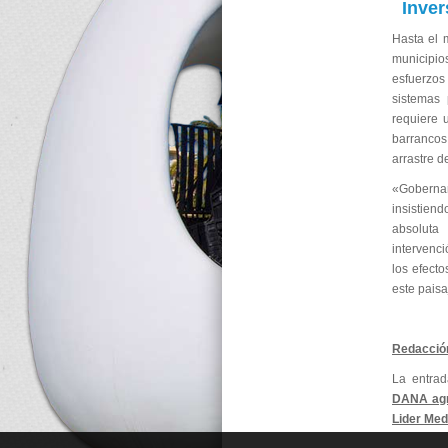
Inver
Hasta el 
municipios
esfuerzos
sistemas 
requiere 
barrancos
arrastre 
«Goberna
insistien
absoluta 
intervenc
los efect
este paisa
Redacció
La entra
DANA agr
Lider Me