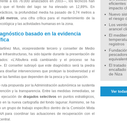
rente a los 76.000 analizados en 2003—, los técnicos han
eficiente
do que el fondo del lago se ha elevado un 12,89%. En
impacto c
prácticos, la profundidad media ha pasado de 0,74 metros a
Nuevo sis
,66 metros
, una cifra crítica para el mantenimiento de la
el riesgo 
ecológica y las actividades humanas en la zona.
Los veinti
arancel c
agnóstico basado en la evidencia
El medite
ífica
temperatu
registros
artínez Mus, vicepresidente tercero y conseller de Medio
Fundación
 Infraestructuras, ha sido tajante durante la presentación de
pescadore
equivalen
ltados: «L’Albufera está cambiando y el proceso se ha
El tratado
». El conseller subrayó que este diagnóstico será la piedra
encallado
ra diseñar intervenciones que protejan la biodiversidad y el
de Niza
e las familias que dependen de la pesca y la navegación.
 ruta propuesta por la Administración autonómica se sustenta
vención y la transparencia. Entre las medidas inmediatas, se
Ver todas
a ejecución de
dragados selectivos
en puntos estratégicos,
 en la nueva cartografía del fondo lagunar. Asimismo, se ha
o un grupo de trabajo específico dentro de la Comisión Mixta
A para coordinar las actuaciones de recuperación con el
entral.