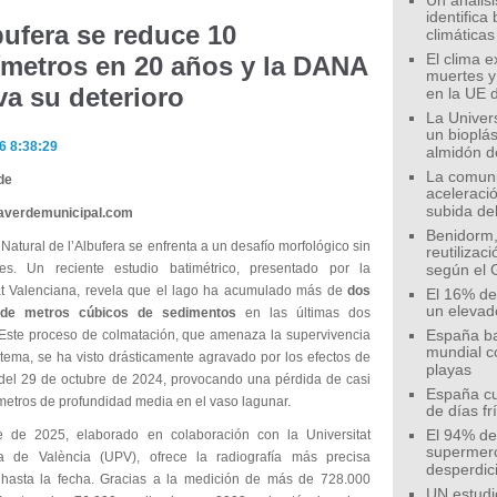
Un análisis
identifica
bufera se reduce 10
climáticas
ímetros en 20 años y la DANA
El clima 
muertes y
va su deterioro
en la UE 
La Univer
un bioplás
6 8:38:29
almidón d
La comunid
de
aceleració
subida de
eaverdemunicipal.com
Benidorm,
Natural de l’Albufera se enfrenta a un desafío morfológico sin
reutilizac
es. Un reciente estudio batimétrico, presentado por la
según el 
at Valenciana, revela que el lago ha acumulado más de
dos
El 16% de
un elevad
 de metros cúbicos de sedimentos
en las últimas dos
Este proceso de colmatación, que amenaza la supervivencia
España ba
mundial c
stema, se ha visto drásticamente agravado por los efectos de
playas
del 29 de octubre de 2024, provocando una pérdida de casi
España cu
metros de profundidad media en el vaso lagunar.
de días fr
e de 2025, elaborado en colaboración con la Universitat
El 94% de 
supermer
ca de València (UPV), ofrece la radiografía más precisa
desperdic
 hasta la fecha. Gracias a la medición de más de 728.000
UN estudi