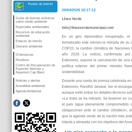
Puntos de interés
20/04/2026 10:17:12
Guías de buenas prácticas
Línea Verde
sobre medio ambiente
Especiales ambientales
info@lineaverdemunicipal.com
Recursos de educación
ambiental
En un giro diplomático inesperado, el
Enlaces de interés
formalizado este viernes la retirada de su 
Glosario ambiental
COP33, la cumbre climática de Naciones 
año 2028. La noticia, confirmada por 
Ordenanzas
Residuos
Exteriores, supone la cancelación de una
Centro de Recuperación de
política exterior del primer ministro N
Especies Marinas y
sostenibilidad.
Aquarium Cap Blanc
Noticias y alertas
Durante una rueda de prensa celebrada en 
Actualidad ambiental
Exteriores, Randhir Jaiswal, fue el encargad
Agenda Ambiental
aunque evitó entrar en detalles técnicos so
«La India se ha retirado. Se tuvieron en cu
el país sigue plenamente comprometido c
obligaciones ante el cambio climático», 
que la agenda verde de la nación más po
intacta y alineada con los objetivos del Acu