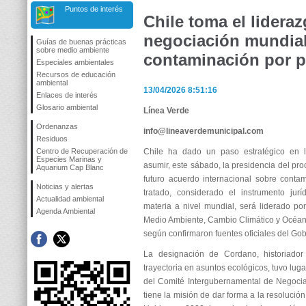
Puntos de interés
Chile toma el lideraz
negociación mundial
Guías de buenas prácticas
sobre medio ambiente
contaminación por p
Especiales ambientales
Recursos de educación
ambiental
13/04/2026 8:51:16
Enlaces de interés
Glosario ambiental
Línea Verde
Ordenanzas
info@lineaverdemunicipal.com
Residuos
Centro de Recuperación de
Chile ha dado un paso estratégico en l
Especies Marinas y
asumir, este sábado, la presidencia del pr
Aquarium Cap Blanc
futuro acuerdo internacional sobre contam
Noticias y alertas
tratado, considerado el instrumento jur
Actualidad ambiental
materia a nivel mundial, será liderado por
Agenda Ambiental
Medio Ambiente, Cambio Climático y Océanos
según confirmaron fuentes oficiales del Gob
La designación de Cordano, historiador
trayectoria en asuntos ecológicos, tuvo lug
del Comité Intergubernamental de Negocia
tiene la misión de dar forma a la resoluci