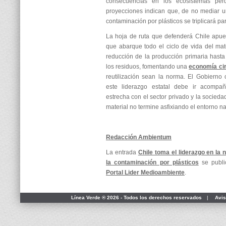
consecuencias en los ecosistemas perd
proyecciones indican que, de no mediar una
contaminación por plásticos se triplicará pa
La hoja de ruta que defenderá Chile apue
que abarque todo el ciclo de vida del mate
reducción de la producción primaria hasta 
los residuos, fomentando una
economía cir
reutilización sean la norma. El Gobierno 
este liderazgo estatal debe ir acompa
estrecha con el sector privado y la sociedad
material no termine asfixiando el entorno na
Redacción Ambientum
La entrada
Chile toma el liderazgo en la
la contaminación por plásticos
se publi
Portal Lider Medioambiente
.
Línea Verde ® 2026 - Todos los derechos reservados
|
Avis