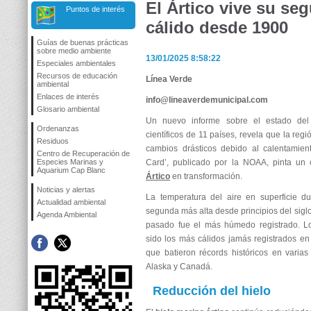
El Ártico vive su s
Puntos de interés
cálido desde 1900
Guías de buenas prácticas
sobre medio ambiente
13/01/2025 8:58:22
Especiales ambientales
Recursos de educación
Línea Verde
ambiental
Enlaces de interés
info@lineaverdemunicipal.com
Glosario ambiental
Un nuevo informe sobre el estado del 
Ordenanzas
científicos de 11 países, revela que la re
Residuos
cambios drásticos debido al calentamient
Centro de Recuperación de
Especies Marinas y
Card’, publicado por la NOAA, pinta un
Aquarium Cap Blanc
Ártico
en transformación.
Noticias y alertas
La temperatura del aire en superficie du
Actualidad ambiental
segunda más alta desde principios del sigl
Agenda Ambiental
pasado fue el más húmedo registrado. L
sido los más cálidos jamás registrados en 
que batieron récords históricos en varia
Alaska y Canadá.
Reducción del hielo