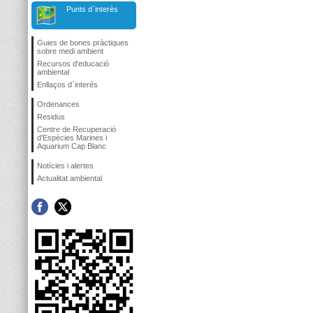
Punts d`interès
Guies de bones pràctiques
sobre medi ambient
Recursos d'educació
ambiental
Enllaços d´interés
Ordenances
Residus
Centre de Recuperació
d'Espècies Marines i
Aquarium Cap Blanc
Notícies i alertes
Actualitat ambiental