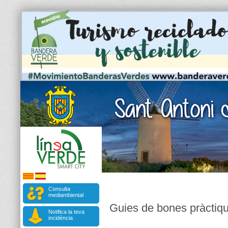
Consulta
mediambiental
Guies de bones pràctiq
Notifica la teva
incidència