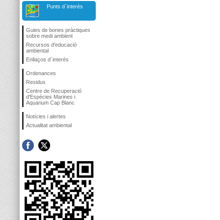
Punts d`interès
Guies de bones pràctiques
sobre medi ambient
Recursos d'educació
ambiental
Enllaços d´interés
Ordenances
Residus
Centre de Recuperació
d'Espècies Marines i
Aquarium Cap Blanc
Notícies i alertes
Actualitat ambiental