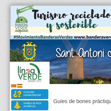
Consulta
mediambiental
Guies de bones pràctiq
Notifica la teva
incidència