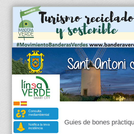
Consulta
mediambiental
Guies de bones pràctiq
Notifica la teva
incidència