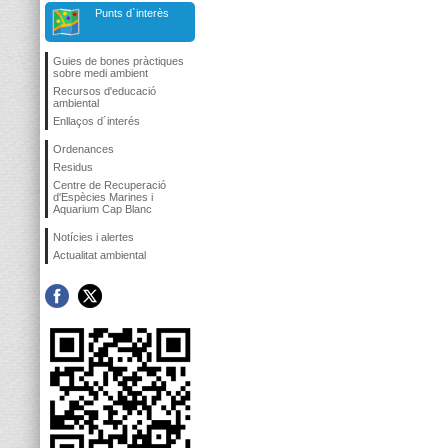
Punts d`interès
Guies de bones pràctiques
sobre medi ambient
Recursos d'educació
ambiental
Enllaços d´interés
Ordenances
Residus
Centre de Recuperació
d'Espècies Marines i
Aquarium Cap Blanc
Notícies i alertes
Actualitat ambiental