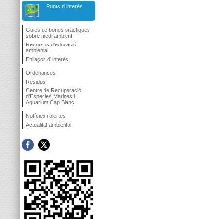
Punts d`interès
Guies de bones pràctiques
sobre medi ambient
Recursos d'educació
ambiental
Enllaços d´interés
Ordenances
Residus
Centre de Recuperació
d'Espècies Marines i
Aquarium Cap Blanc
Notícies i alertes
Actualitat ambiental