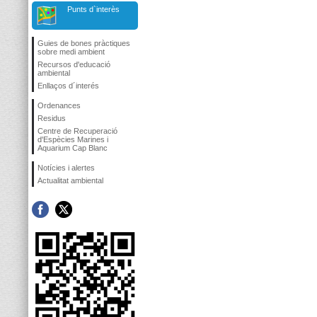
Punts d`interès
Guies de bones pràctiques
sobre medi ambient
Recursos d'educació
ambiental
Enllaços d´interés
Ordenances
Residus
Centre de Recuperació
d'Espècies Marines i
Aquarium Cap Blanc
Notícies i alertes
Actualitat ambiental