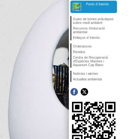
Punts d`interès
Guies de bones pràctiques
sobre medi ambient
Recursos d'educació
ambiental
Enllaços d´interés
Ordenances
Residus
Centre de Recuperació
d'Espècies Marines i
Aquarium Cap Blanc
Notícies i alertes
Actualitat ambiental