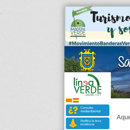
Consulta
mediambiental
Aque
Notifica la teva
incidència