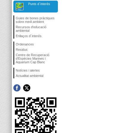
Punts d`interès
Guies de bones pràctiques
sobre medi ambient
Recursos d'educació
ambiental
Enllaços d´interés
Ordenances
Residus
Centre de Recuperació
d'Espècies Marines i
Aquarium Cap Blanc
Notícies i alertes
Actualitat ambiental