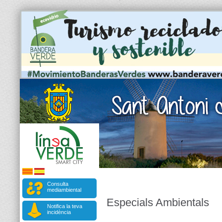
Consulta
mediambiental
Especials Ambientals
Notifica la teva
incidència