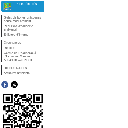
Punts d`interès
Guies de bones pràctiques
sobre medi ambient
Recursos d'educació
ambiental
Enllaços d´interés
Ordenances
Residus
Centre de Recuperació
d'Espècies Marines i
Aquarium Cap Blanc
Notícies i alertes
Actualitat ambiental