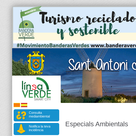
Consulta
mediambiental
Especials Ambientals
Notifica la teva
incidència