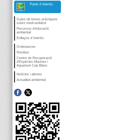
Punts d`interès
Guies de bones pràctiques
sobre medi ambient
Recursos d'educació
ambiental
Enllaços d´interés
Ordenances
Residus
Centre de Recuperació
d'Espècies Marines i
Aquarium Cap Blanc
Notícies i alertes
Actualitat ambiental