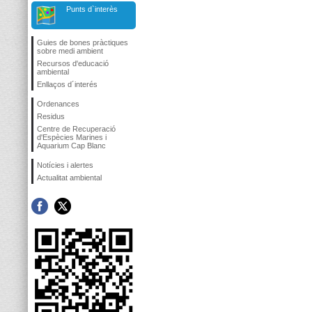
Punts d`interès
Guies de bones pràctiques
sobre medi ambient
Recursos d'educació
ambiental
Enllaços d´interés
Ordenances
Residus
Centre de Recuperació
d'Espècies Marines i
Aquarium Cap Blanc
Notícies i alertes
Actualitat ambiental