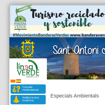
Consulta
mediambiental
Especials Ambientals
Notifica la teva
incidència