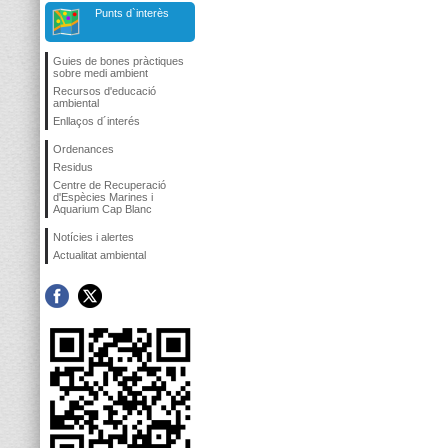
Punts d`interès
Guies de bones pràctiques
sobre medi ambient
Recursos d'educació
ambiental
Enllaços d´interés
Ordenances
Residus
Centre de Recuperació
d'Espècies Marines i
Aquarium Cap Blanc
Notícies i alertes
Actualitat ambiental