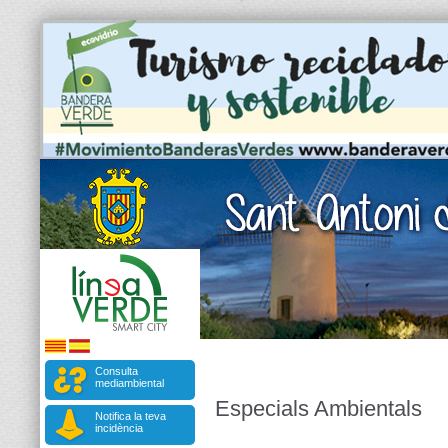
Consulta
mediambiental
Especials Ambientals
Notifica la teva
incidència