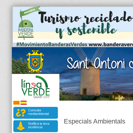
Consulta
mediambiental
Especials Ambientals
Notifica la teva
incidència