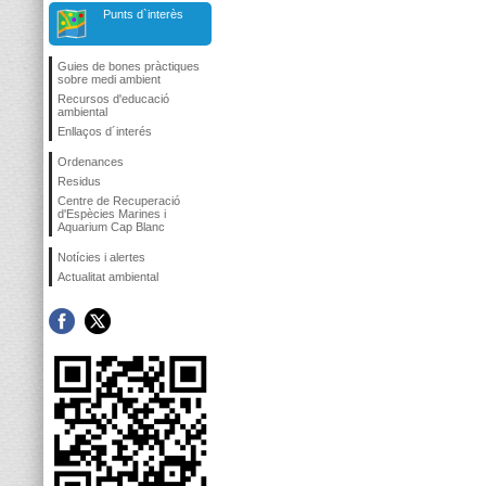
Punts d`interès
Guies de bones pràctiques
sobre medi ambient
Recursos d'educació
ambiental
Enllaços d´interés
Ordenances
Residus
Centre de Recuperació
d'Espècies Marines i
Aquarium Cap Blanc
Notícies i alertes
Actualitat ambiental