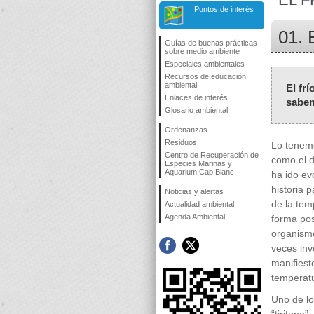
Puntos de interés
01. 
Guías de buenas prácticas
sobre medio ambiente
Especiales ambientales
Recursos de educación
ambiental
El fr
Enlaces de interés
sabem
Glosario ambiental
Ordenanzas
Residuos
Lo tenemo
Centro de Recuperación de
como el d
Especies Marinas y
Aquarium Cap Blanc
ha ido ev
historia 
Noticias y alertas
de la tem
Actualidad ambiental
Agenda Ambiental
forma pos
organism
veces inv
manifiest
temperat
Uno de lo