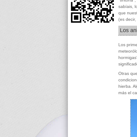
“tiritona
sabíais, 
que nuest
(es decir
Los ani
Los prime
meteorólo
hormigas?
significad
Otras que
condicion
hierba. A
más el ca