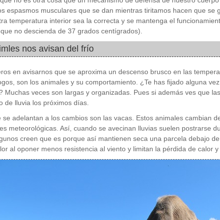
”, que no es otra cosa que un mecanismo de defensa de nuestro cuerpo pa
los espasmos musculares que se dan mientras tiritamos hacen que se g
ra temperatura interior sea la correcta y se mantenga el funcionamie
, que no descienda de 37 grados centígrados).
mles nos avisan del frío
ros en avisarnos que se aproxima un descenso brusco en las temperat
gos, son los animales y su comportamiento. ¿Te has fijado alguna vez 
 Muchas veces son largas y organizadas. Pues si además ves que las 
o de lluvia los próximos días.
 se adelantan a los cambios son las vacas. Estos animales cambian de
es meteorológicas. Así, cuando se avecinan lluvias suelen postrarse d
lgunos creen que es porque así mantienen seca una parcela debajo de 
lor al oponer menos resistencia al viento y limitan la pérdida de calor y