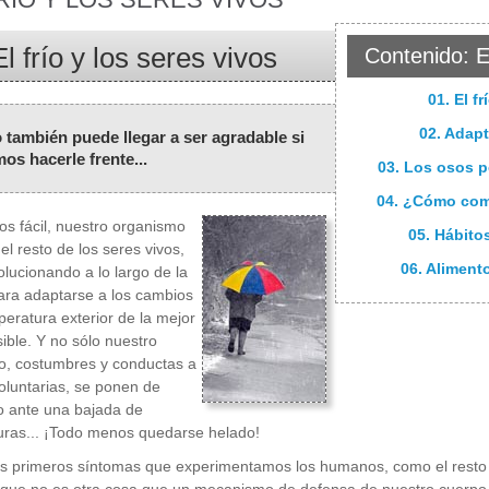
El frío y los seres vivos
Contenido: El
01. El f
02. Adapt
ío también puede llegar a ser agradable si
os hacerle frente...
03. Los osos po
04. ¿Cómo comb
s fácil, nuestro organismo
05. Hábitos
el resto de los seres vivos,
06. Alimento
olucionando a lo largo de la
para adaptarse a los cambios
peratura exterior de la mejor
ible. Y no sólo nuestro
o, costumbres y conductas a
oluntarias, se ponen de
o ante una bajada de
uras... ¡Todo menos quedarse helado!
s primeros síntomas que experimentamos los humanos, como el resto 