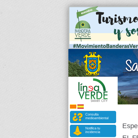
Consulta
medioambiental
Espe
Notifica tu
incidencia
EL F