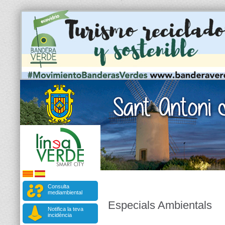
Consulta
mediambiental
Especials Ambientals
Notifica la teva
incidència