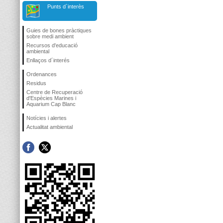
Punts d`interès
Guies de bones pràctiques
sobre medi ambient
Recursos d'educació
ambiental
Enllaços d´interés
Ordenances
Residus
Centre de Recuperació
d'Espècies Marines i
Aquarium Cap Blanc
Notícies i alertes
Actualitat ambiental