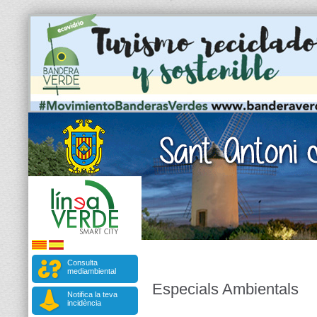
Consulta
mediambiental
Especials Ambientals
Notifica la teva
incidència