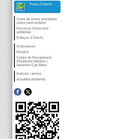
Punts d`interès
Guies de bones pràctiques
sobre medi ambient
Recursos d'educació
ambiental
Enllaços d´interés
Ordenances
Residus
Centre de Recuperació
d'Espècies Marines i
Aquarium Cap Blanc
Notícies i alertes
Actualitat ambiental