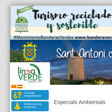
Consulta
mediambiental
Especials Ambientals
Notifica la teva
incidència