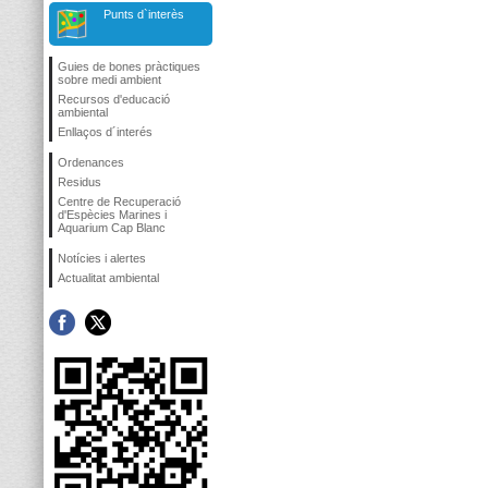
Punts d`interès
Guies de bones pràctiques
sobre medi ambient
Recursos d'educació
ambiental
Enllaços d´interés
Ordenances
Residus
Centre de Recuperació
d'Espècies Marines i
Aquarium Cap Blanc
Notícies i alertes
Actualitat ambiental