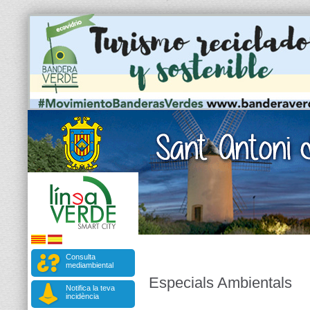
Consulta
mediambiental
Especials Ambientals
Notifica la teva
incidència