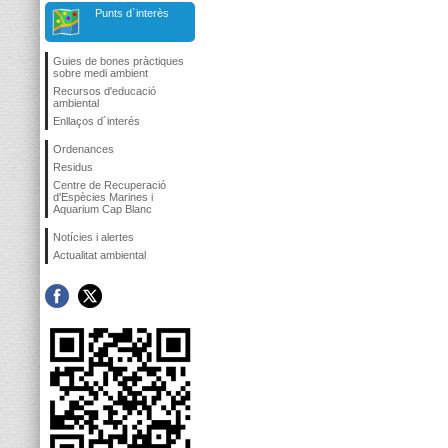
Punts d`interès
Guies de bones pràctiques
sobre medi ambient
Recursos d'educació
ambiental
Enllaços d´interés
Ordenances
Residus
Centre de Recuperació
d'Espècies Marines i
Aquarium Cap Blanc
Notícies i alertes
Actualitat ambiental