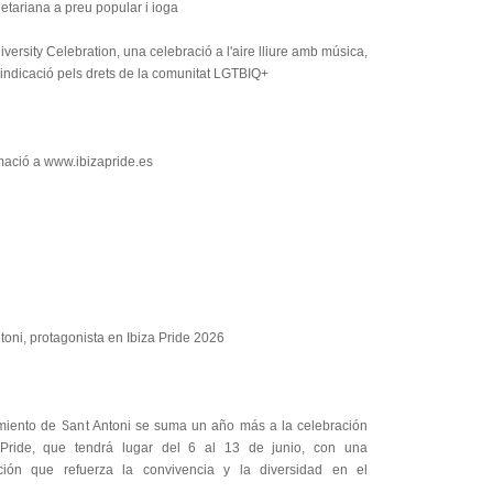
etariana a preu popular i ioga
iversity Celebration, una celebració a l'aire lliure amb música,
ivindicació pels drets de la comunitat LGTBIQ+
mació a www.ibizapride.es
toni, protagonista en Ibiza Pride 2026
miento de Sant Antoni se suma un año más a la celebración
 Pride, que tendrá lugar del 6 al 13 de junio, con una
ción que refuerza la convivencia y la diversidad en el