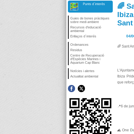
Punts d`interès
🌈 S
Ibiz
Guies de bones pràctiques
Sant 
sobre medi ambient
Recursos d'educació
ambiental
04/0
Enllaços d´interés
Ordenances
🌈 Sant An
Residus
Centre de Recuperació
d'Espècies Marines i
Aquarium Cap Blanc
L'Ajuntam
Notícies i alertes
Ibiza Pri
Actualitat ambiental
que reforç
📍6 de jun
🌊 One Da