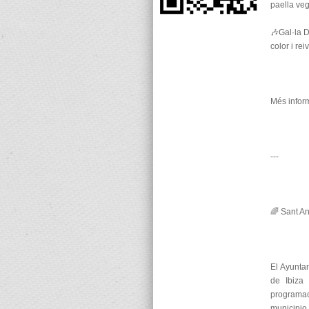
paella veg
🎶Gal·la D
color i re
Més infor
---
🌈 Sant An
El Ayunta
de Ibiza
programa
municipio