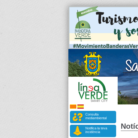
Consulta
mediambiental
Notíc
Notifica la teva
incidència