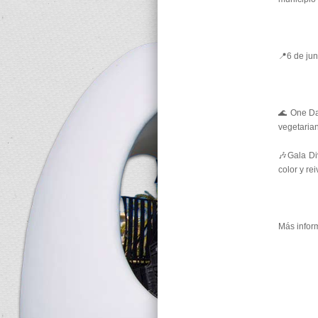
📍6 de jun
🌊 One Da
vegetarian
🎶Gala Div
color y r
Más infor