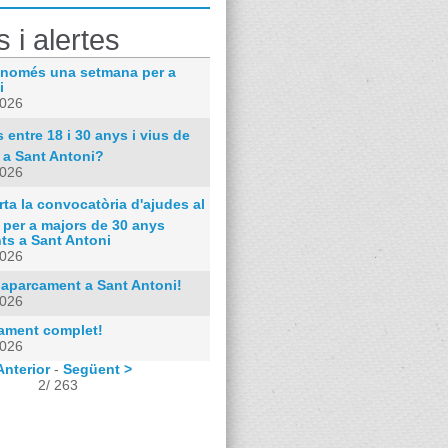
s i alertes
només una setmana per a
i
2026
 entre 18 i 30 anys i vius de
 a Sant Antoni?
2026
ta la convocatòria d'ajudes al
 per a majors de 30 anys
ts a Sant Antoni
2026
 aparcament a Sant Antoni!
2026
rament complet!
2026
Anterior
-
Següent >
2/ 263