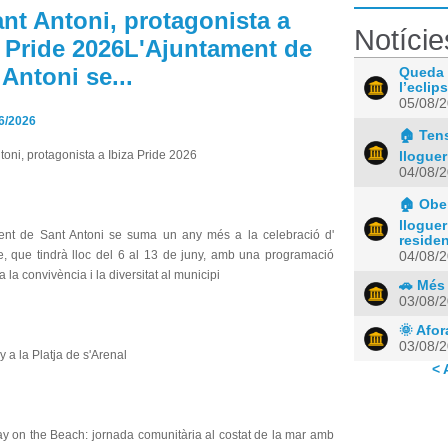
ant Antoni, protagonista a
Notície
a Pride 2026L'Ajuntament de
Antoni se...
Queda 
l’eclips
05/08/
6/2026
🏠 Tens
toni, protagonista a Ibiza Pride 2026
lloguer
04/08/
🏠 Ober
lloguer
ent de Sant Antoni se suma un any més a la celebració d'
residen
de, que tindrà lloc del 6 al 13 de juny, amb una programació
04/08/
a la convivència i la diversitat al municipi
🚗 Més
03/08/
🌞 Afo
03/08/
y a la Platja de s'Arenal
< 
y on the Beach: jornada comunitària al costat de la mar amb