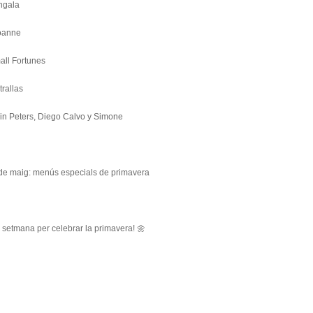
ngala
oanne
all Fortunes
rallas
lin Peters, Diego Calvo y Simone
7 de maig: menús especials de primavera
 setmana per celebrar la primavera! 🌼