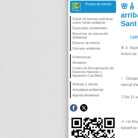
Puntos de interés
🌸🎸
arrib
Guías de buenas prácticas
Sant
sobre medio ambiente
Especiales ambientales
Recursos de educación
13/0
ambiental
Enlaces de interés
🌸🎸 Aque
Glosario ambiental
Antoni de
Ordenanzas
Residuos
Centro de Recuperación de
Especies Marinas y
Aquarium Cap Blanc
✨ Dissabte
Noticias y alertas
mercat d'a
Actualidad ambiental
Agenda Ambiental
🎈De 12 a 
🎶 I el Ro
davant la 