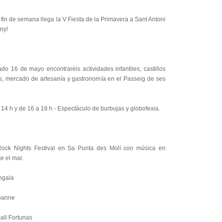
 fin de semana llega la V Fiesta de la Primavera a Sant Antoni
ny!
do 16 de mayo encontraréis actividades infantiles, castillos
s, mercado de artesanía y gastronomía en el Passeig de ses
14 h y de 16 a 18 h - Espectáculo de burbujas y globofexia.
ock Nights Festival en Sa Punta des Molí con música en
te el mar.
ngala
oanne
all Fortunas