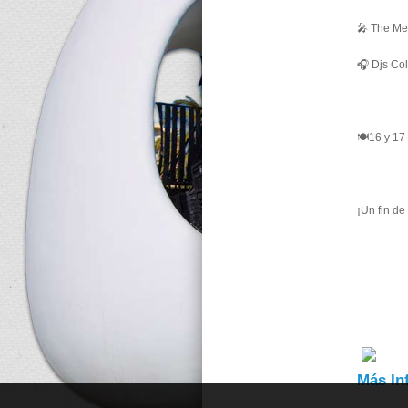
🎤 The Met
🎧 Djs Co
🍽️16 y 1
¡Un fin de
Más In