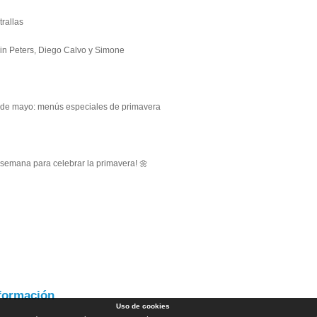
rallas
lin Peters, Diego Calvo y Simone
7 de mayo: menús especiales de primavera
 semana para celebrar la primavera! 🌼
formación
Uso de cookies