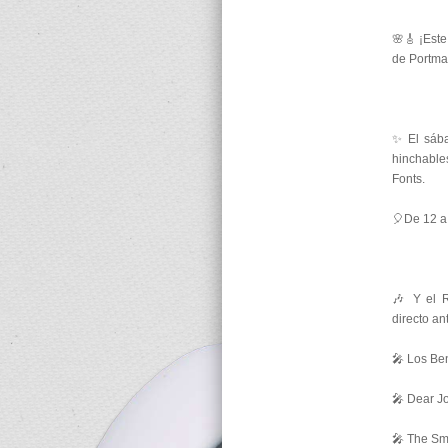
🌸🎸 ¡Este
de Portma
✨ El sába
hinchable
Fonts.
🎈De 12 a 
🎶 Y el R
directo an
🎤 Los Be
🎤 Dear J
🎤 The Sm