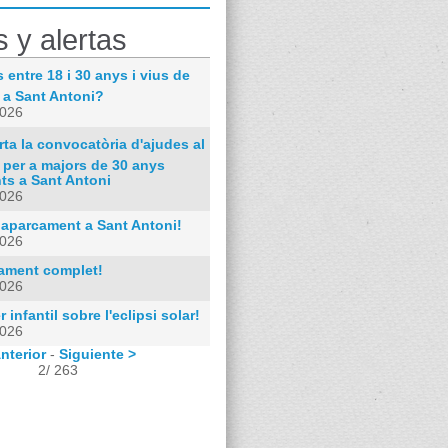
s y alertas
 entre 18 i 30 anys i vius de
 a Sant Antoni?
2026
ta la convocatòria d'ajudes al
 per a majors de 30 anys
ts a Sant Antoni
2026
 aparcament a Sant Antoni!
2026
rament complet!
2026
r infantil sobre l'eclipsi solar!
2026
nterior
-
Siguiente >
2/ 263