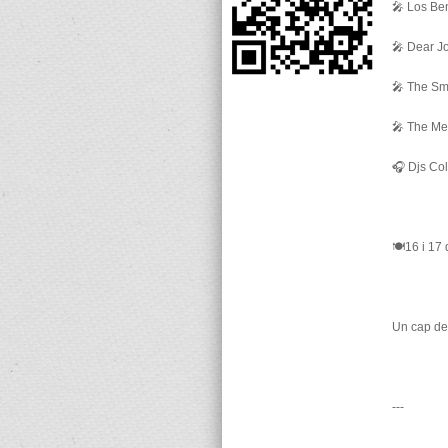
🎤 Los Be
🎤 Dear J
🎤 The Sm
🎤 The Met
🎧 Djs Co
🍽️16 i 1
Un cap de
---