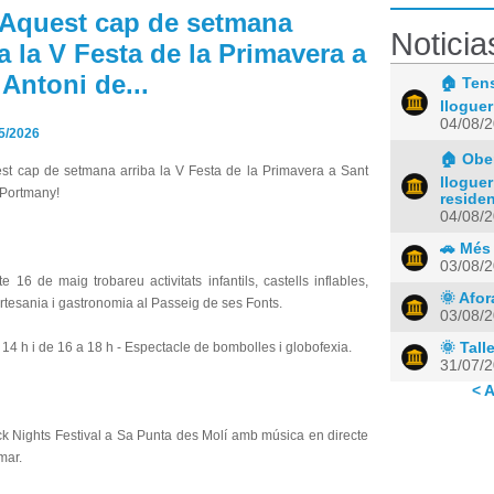
 Aquest cap de setmana
Noticia
a la V Festa de la Primavera a
 Antoni de...
🏠 Tens
lloguer
04/08/
5/2026
🏠 Ober
st cap de setmana arriba la V Festa de la Primavera a Sant
lloguer
 Portmany!
residen
04/08/
🚗 Més
03/08/
 16 de maig trobareu activitats infantils, castells inflables,
🌞 Afo
rtesania i gastronomia al Passeig de ses Fonts.
03/08/
14 h i de 16 a 18 h - Espectacle de bombolles i globofexia.
🌞 Talle
31/07/
< A
ck Nights Festival a Sa Punta des Molí amb música en directe
mar.