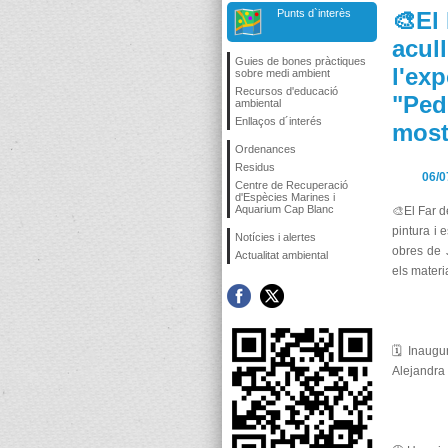
Punts d`interès
🎨El
acull
Guies de bones pràctiques
l'exp
sobre medi ambient
Recursos d'educació
"Ped
ambiental
Enllaços d´interés
mostr
Ordenances
Residus
06/0
Centre de Recuperació
d'Espècies Marines i
Aquarium Cap Blanc
🎨El Far d
pintura i 
Notícies i alertes
obres de 
Actualitat ambiental
els materia
🗓️ Inaugu
Alejandra