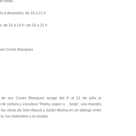
e visita:
rts a divendres, de 18 a 21 h
es, de 10 a 14 h i de 18 a 21 h
 ses Coves Blanques
 de ses Coves Blanques acoge del 9 al 31 de julio la
 de pintura y escultura "Pedra, paper o… fusta", una muestra
las obras de Julio Bauzá y Julián Molina en un diálogo entre
ía, los materiales y la mirada.