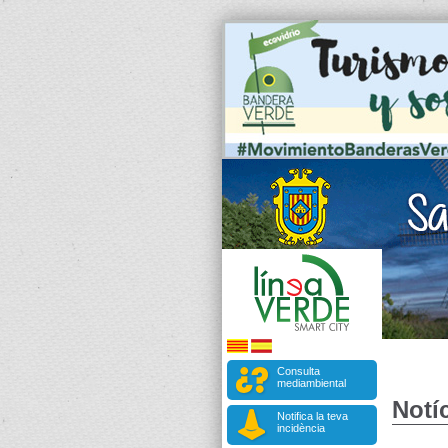
Consulta
mediambiental
Notíc
Notifica la teva
incidència