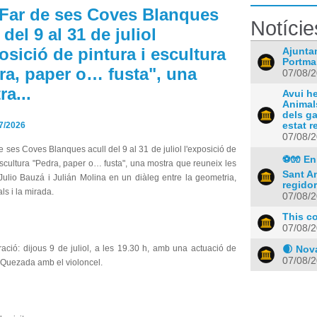
 Far de ses Coves Blanques
Notície
 del 9 al 31 de juliol
osició de pintura i escultura
Ajunta
Portma
ra, paper o… fusta", una
07/08/
a...
Avui he
Animal
dels g
7/2026
estat r
07/08/
e ses Coves Blanques acull del 9 al 31 de juliol l'exposició de
⚽🧤 En
escultura "Pedra, paper o… fusta", una mostra que reuneix les
Sant An
Julio Bauzá i Julián Molina en un diàleg entre la geometria,
regidor.
ls i la mirada.
07/08/
This co
07/08/
ració: dijous 9 de juliol, a les 19.30 h, amb una actuació de
🌒 Nova
07/08/
 Quezada amb el violoncel.