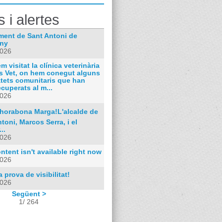
s i alertes
ment de Sant Antoni de
ny
2026
m visitat la clínica veterinària
s Vet, on hem conegut alguns
atets comunitaris que han
ecuperats al m...
2026
horabona Marga!L'alcalde de
toni, Marcos Serra, i el
..
2026
ntent isn't available right now
2026
 prova de visibilitat!
2026
Següent >
1/ 264