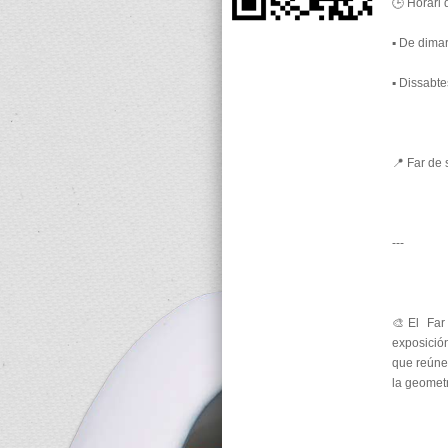
🕒 Horari d
▪️ De dima
▪️ Dissabt
📍 Far de
---
🎨El Far
exposición
que reúne 
la geometr