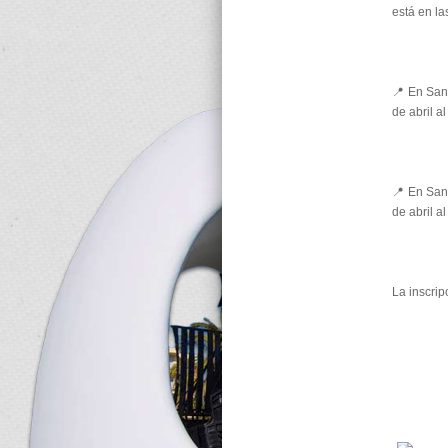
está en l
📍 En Sant
de abril a
📍 En Sant
de abril a
La inscrip