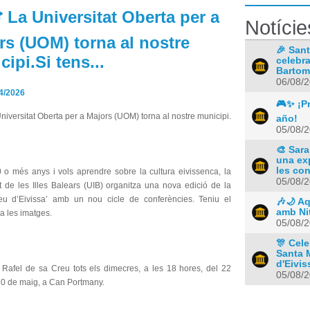
 La Universitat Oberta per a
Notície
rs (UOM) torna al nostre
🎉 Sant
ipi.Si tens...
celebra
Bartom
06/08/
4/2026
🎮✨ ¡Pr
niversitat Oberta per a Majors (UOM) torna al nostre municipi.
año!
05/08/
🎨 Sara
una ex
les co
0 o més anys i vols aprendre sobre la cultura eivissenca, la
05/08/
t de les Illes Balears (UIB) organitza una nova edició de la
u d’Eivissa’ amb un nou cicle de conferències. Teniu el
🎶🌙 A
amb Ni
a les imatges.
05/08/
🎊 Cele
Santa 
d'Eivis
 Rafel de sa Creu tots els dimecres, a les 18 hores, del 22
05/08/
 20 de maig, a Can Portmany.