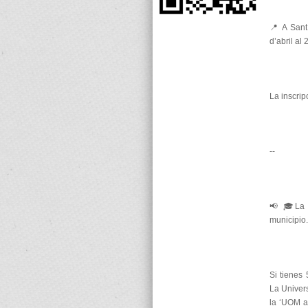
📍 A Sant
d’abril al
La inscripc
--
📢 🎓La 
municipio.
Si tienes
La Univers
la ‘UOM a