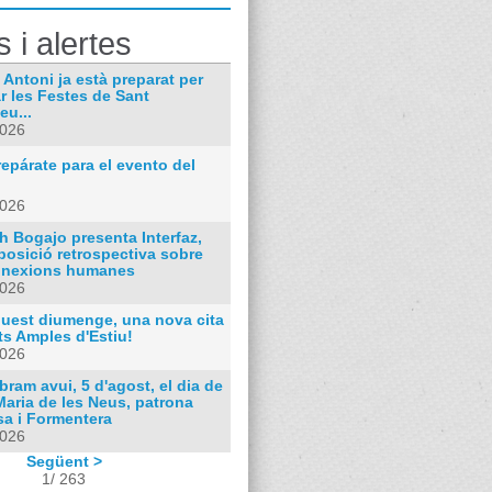
s i alertes
 Antoni ja està preparat per
r les Festes de Sant
eu...
2026
epárate para el evento del
2026
h Bogajo presenta Interfaz,
posició retrospectiva sobre
nnexions humanes
2026
quest diumenge, una nova cita
ts Amples d'Estiu!
2026
bram avui, 5 d'agost, el dia de
Maria de les Neus, patrona
sa i Formentera
2026
Següent >
1/ 263