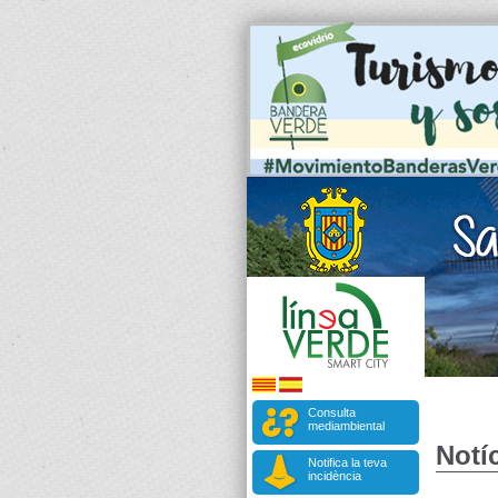
Consulta
mediambiental
Notíc
Notifica la teva
incidència