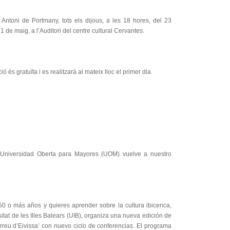
 Antoni de Portmany, tots els dijous, a les 18 hores, del 23
 21 de maig, a l’Auditori del centre cultural Cervantes.
ió és gratuïta i es realitzarà al mateix lloc el primer dia.
Universidad Oberta para Mayores (UOM) vuelve a nuestro
 50 o más años y quieres aprender sobre la cultura ibicenca,
itat de les Illes Balears (UIB), organiza una nueva edición de
rreu d’Eivissa’ con nuevo ciclo de conferencias. El programa