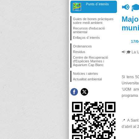
Punts d`interès
📢 
Majo
Guies de bones pràctiques
sobre medi ambient
munic
Recursos d'educació
ambiental
Enllaços d´interés
17/0
Ordenances
Residus
📢 🎓 La U
Centre de Recuperació
d'Espècies Marines i
Aquarium Cap Blanc
Notícies i alertes
Si tens 5
Actualitat ambiental
Universita
‘UOM arre
programa 
📍 A Sant
d’abril al