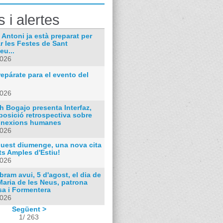
s i alertes
 Antoni ja està preparat per
r les Festes de Sant
eu...
2026
epárate para el evento del
2026
h Bogajo presenta Interfaz,
posició retrospectiva sobre
nnexions humanes
2026
quest diumenge, una nova cita
ts Amples d'Estiu!
2026
bram avui, 5 d'agost, el dia de
Maria de les Neus, patrona
sa i Formentera
2026
Següent >
1/ 263