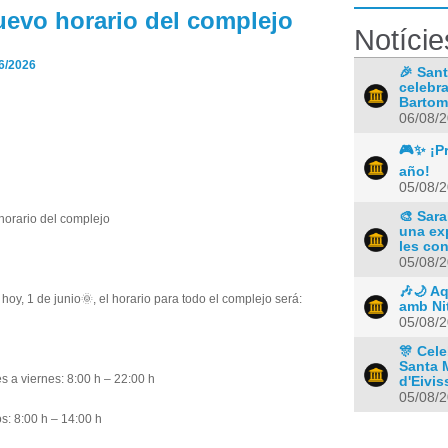
uevo horario del complejo
Notície
6/2026
🎉 Sant
celebra
Bartom
06/08/
🎮✨ ¡Pr
año!
05/08/
🎨 Sara
horario del complejo
una ex
les co
05/08/
🎶🌙 A
e hoy, 1 de junio🌞, el horario para todo el complejo será:
amb Ni
05/08/
🎊 Cele
Santa 
s a viernes: 8:00 h – 22:00 h
d'Eivis
05/08/
s: 8:00 h – 14:00 h