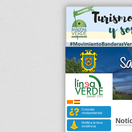
Consulta
mediambiental
Notíc
Notifica la teva
incidència