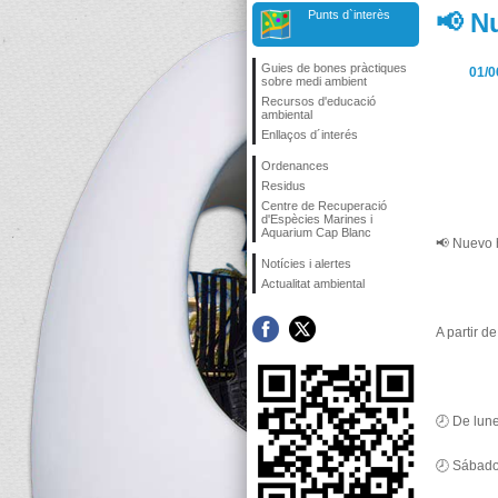
Punts d`interès
📢 N
Guies de bones pràctiques
01/0
sobre medi ambient
Recursos d'educació
ambiental
Enllaços d´interés
Ordenances
Residus
Centre de Recuperació
d'Espècies Marines i
Aquarium Cap Blanc
📢 Nuevo 
Notícies i alertes
Actualitat ambiental
A partir d
🕗 De lune
🕗 Sábado