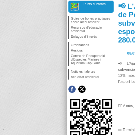
Punts d`interès
📢 L
de P
Guies de bones pràctiques
subv
sobre medi ambient
Recursos d'educació
espo
ambiental
Enllaços d´interés
280.0
Ordenances
Residus
08/0
Centre de Recuperació
d'Espècies Marines i
Aquarium Cap Blanc
📢 L'Aju
subvencio
Notícies i alertes
12% més r
Actualitat ambiental
l'esport lo
🏃‍♂️ A mé
📅 Termini