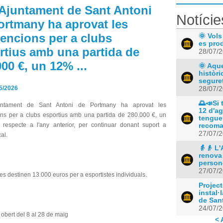
'Ajuntament de Sant Antoni
Notície
ortmany ha aprovat les
encions per a clubs
🌞 Vols
es prod
rtius amb una partida de
28/07/
00 €, un 12% ...
🌞 Aque
històr
seguret
5/2026
28/07/
🌅📣Si 
ntament de Sant Antoni de Portmany ha aprovat les
12 d'a
ns per a clubs esportius amb una partida de 280.000 €, un
tengue
especte a l'any anterior, per continuar donant suport a
recoma
27/07/
cal.
👵👴 L
renova
persone
27/07/
s, es destinen 13.000 euros per a esportistes individuals.
Project
instal·
de San
24/07/
 obert del 8 al 28 de maig
< 