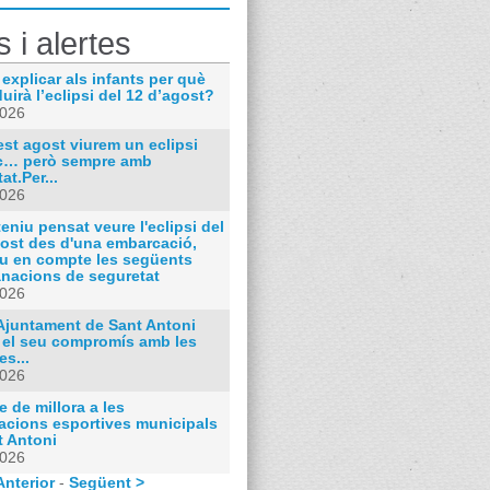
s i alertes
 explicar als infants per què
uirà l’eclipsi del 12 d’agost?
2026
st agost viurem un eclipsi
ic… però sempre amb
at.Per...
2026
teniu pensat veure l'eclipsi del
gost des d'una embarcació,
u en compte les següents
nacions de seguretat
2026
'Ajuntament de Sant Antoni
 el seu compromís amb les
s...
2026
e de millora a les
lacions esportives municipals
t Antoni
2026
Anterior
-
Següent >