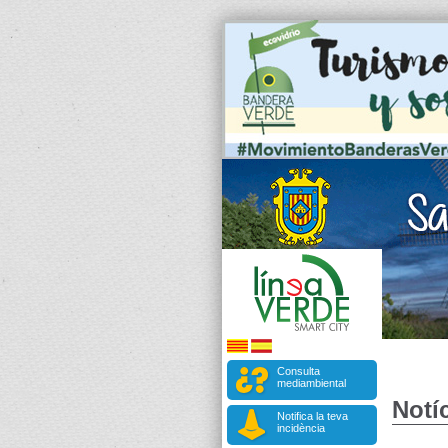
Consulta
mediambiental
Notíc
Notifica la teva
incidència