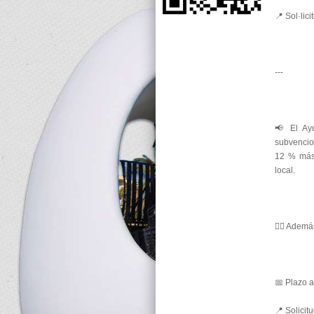
📍 Sol·lic
---
📢 El Ay
subvencio
12 % más 
local.
🏃‍♂️ Adem
📅 Plazo a
📍 Solicit