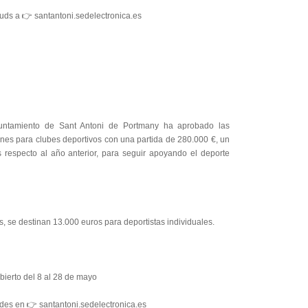
ituds a 👉 santantoni.sedelectronica.es
untamiento de Sant Antoni de Portmany ha aprobado las
nes para clubes deportivos con una partida de 280.000 €, un
respecto al año anterior, para seguir apoyando el deporte
ás, se destinan 13.000 euros para deportistas individuales.
bierto del 8 al 28 de mayo
udes en 👉 santantoni.sedelectronica.es