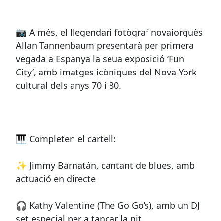
📷 A més, el llegendari fotògraf novaiorquès
Allan Tannenbaum presentarà per primera
vegada a Espanya la seua exposició ‘Fun
City’, amb imatges icòniques del Nova York
cultural dels anys 70 i 80.
🎹 Completen el cartell:
✨ Jimmy Barnatán, cantant de blues, amb
actuació en directe
🎧 Kathy Valentine (The Go Go’s), amb un DJ
set especial per a tancar la nit.