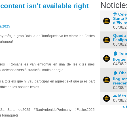
Notície
content isn't available right
🎊 Cele
Santa 
d'Eivis
9/2025
05/08/
Queda 
y més, la gran Batalla de Tomàquets va fer vibrar les Festes
l’eclips
artomeu!
05/08/
🏠 Tens
lloguer
04/08/
esos i Romans es van enfrontar en una de les cites més
 deixant diversió, tradició i molta energia.
🏠 Ober
lloguer
 a tots els que hi vau participar en aquest èxit que ja és part
residen
ible de les nostres festes.
04/08/
🚗 Més
03/08/
< 
eSantBartomeu2025 #SantAntonidePortmany #Festes2025
DeTomaquets