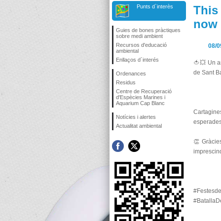
Punts d`interès
This 
now
Guies de bones pràctiques
sobre medi ambient
Recursos d'educació
08/0
ambiental
Enllaços d´interés
🍅💥 Un an
de Sant B
Ordenances
Residus
Centre de Recuperació
d'Espècies Marines i
Aquarium Cap Blanc
Cartagin
Notícies i alertes
esperades,
Actualitat ambiental
👏 Gràcies
imprescind
#Festesd
#Batalla