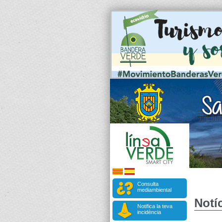
Consulta
mediambiental
Notíc
Notifica la teva
incidència