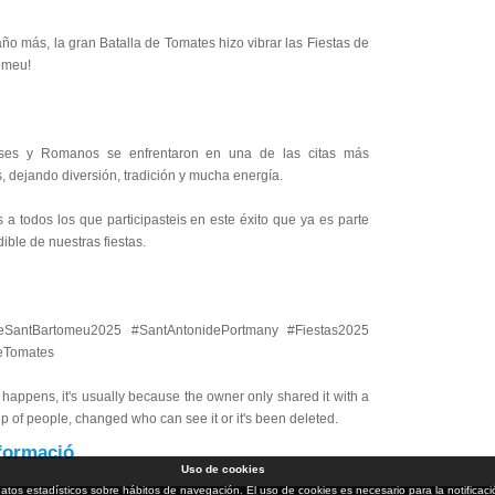
ño más, la gran Batalla de Tomates hizo vibrar las Fiestas de
omeu!
eses y Romanos se enfrentaron en una de las citas más
 dejando diversión, tradición y mucha energía.
 a todos los que participasteis en este éxito que ya es parte
ible de nuestras fiestas.
deSantBartomeu2025 #SantAntonidePortmany #Fiestas2025
eTomates
happens, it's usually because the owner only shared it with a
p of people, changed who can see it or it's been deleted.
formació
Uso de cookies
ar datos estadísticos sobre hábitos de navegación. El uso de cookies es necesario para la notifi