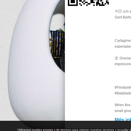
🍅💥 ¡Un a
Sant Bart
Cartagin
esperadas,
👏 Gracias
imprescind
#Fiestas
#Batallad
When this 
small grou
Més in
Utilizamos cookies propias y de terceros para mejorar nuestros servicios y recopil