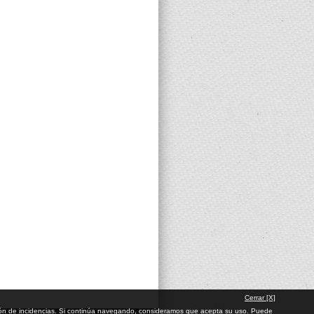
Cerrar [X]
cación de incidencias. Si continúa navegando, consideramos que acepta su uso. Puede