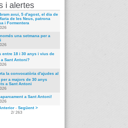
s i alertes
bram avui, 5 d'agost, el dia de
Maria de les Neus, patrona
sa i Formentera
2026
només una setmana per a
i
2026
 entre 18 i 30 anys i vius de
 a Sant Antoni?
2026
ta la convocatòria d'ajudes al
 per a majors de 30 anys
ts a Sant Antoni
2026
 aparcament a Sant Antoni!
2026
Anterior
-
Següent >
2/ 263