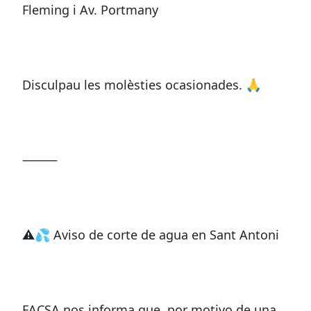
Fleming i Av. Portmany
Disculpau les molèsties ocasionades. 🙏
⸻
⚠💦 Aviso de corte de agua en Sant Antoni
FACSA nos informa que, por motivo de una