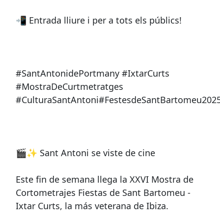
📲 Entrada lliure i per a tots els públics!
#SantAntonidePortmany #IxtarCurts
#MostraDeCurtmetratges
#CulturaSantAntoni#FestesdeSantBartomeu202
🎬✨ Sant Antoni se viste de cine
Este fin de semana llega la XXVI Mostra de
Cortometrajes Fiestas de Sant Bartomeu -
Ixtar Curts, la más veterana de Ibiza.