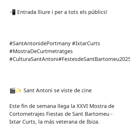
📲 Entrada lliure i per a tots els públics!
#SantAntonidePortmany #IxtarCurts
#MostraDeCurtmetratges
#CulturaSantAntoni#FestesdeSantBartomeu202
🎬✨ Sant Antoni se viste de cine
Este fin de semana llega la XXVI Mostra de
Cortometrajes Fiestas de Sant Bartomeu -
Ixtar Curts, la más veterana de Ibiza.