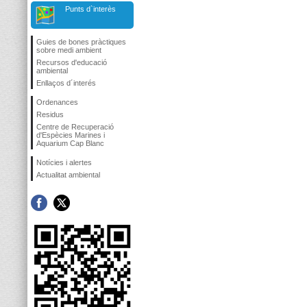
Punts d`interès
Guies de bones pràctiques
sobre medi ambient
Recursos d'educació
ambiental
Enllaços d´interés
Ordenances
Residus
Centre de Recuperació
d'Espècies Marines i
Aquarium Cap Blanc
Notícies i alertes
Actualitat ambiental