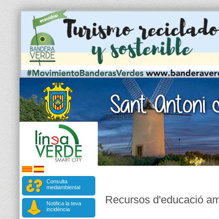
Consulta
mediambiental
Recursos d'educació am
Notifica la teva
incidència