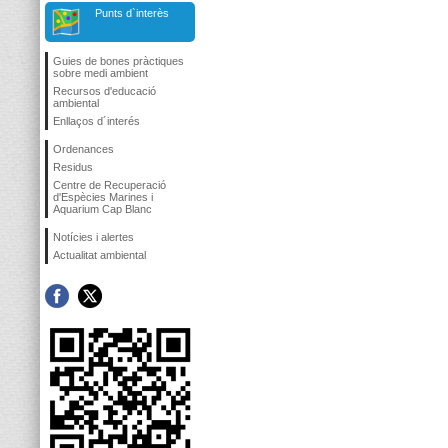
Punts d`interès
Guies de bones pràctiques
sobre medi ambient
Recursos d'educació
ambiental
Enllaços d´interés
Ordenances
Residus
Centre de Recuperació
d'Espècies Marines i
Aquarium Cap Blanc
Notícies i alertes
Actualitat ambiental