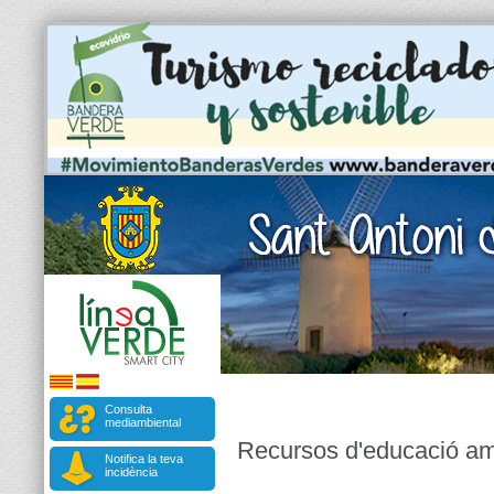
Consulta
mediambiental
Recursos d'educació am
Notifica la teva
incidència